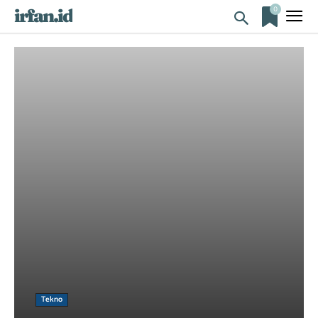
0
irfan.id
Tekno