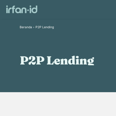
Review Investasi
Investasi
Beranda
P2P Lending
P2P Lending
Asuransi
Blogging
General
Hiburan
Investasi
Journal
Ke