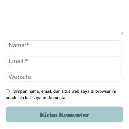
Komentar:
Na
Em
We
Simpan nama, email, dan situs web saya di browser ini
untuk lain kali saya berkomentar.