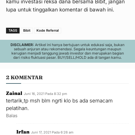
kamu investasi reksa dana bersama Bibit, jangan
Langkah 13
lupa untuk tinggalkan komentar di bawah ini.
TAGS
Bibit
Kode Referral
DISCLAIMER:
Artikel ini hanya bertujuan untuk edukasi saja, bukan
sebuah anjuran atau rekomendasi. Segala keuntungan maupun
kerugian menjadi tanggung jawab investor dan merupakan bagian
dari risiko fluktuasi pasar. BUY/SELL/HOLD ada di tangan kamu.
2 KOMENTAR
Langkah 14
Zainal
Juni 16, 2021 Pada 8:32 pm
tertarik,tp msh blm ngrti klo bs ada semacam
pelatihan.
Balas
Irfan
Juni 17, 2021 Pada 6:26 am