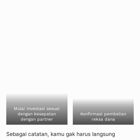
Langkah 5
Langkah 3
Mulai investasi sesuai
dengan kesepatan
Konfirmasi pembelian
dengan partner
reksa dana
Langkah 4
Sebagai catatan, kamu gak harus langsung