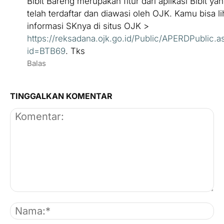
Bibit Bareng merupakan fitur dari aplikasi Bibit ya
telah terdaftar dan diawasi oleh OJK. Kamu bisa li
informasi SKnya di situs OJK >
https://reksadana.ojk.go.id/Public/APERDPublic.a
id=BTB69
. Tks
Balas
TINGGALKAN KOMENTAR
Komentar:
Na