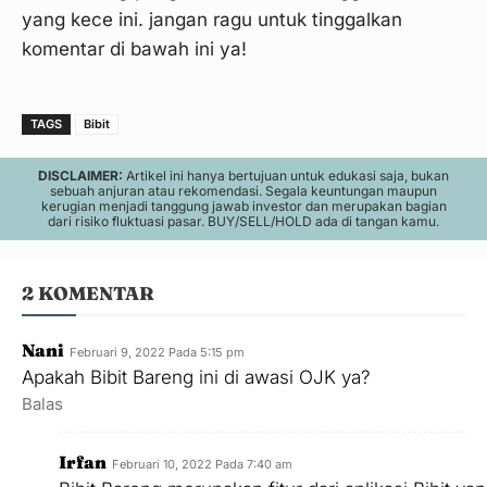
yang kece ini. jangan ragu untuk tinggalkan
komentar di bawah ini ya!
TAGS
Bibit
DISCLAIMER:
Artikel ini hanya bertujuan untuk edukasi saja, bukan
sebuah anjuran atau rekomendasi. Segala keuntungan maupun
kerugian menjadi tanggung jawab investor dan merupakan bagian
dari risiko fluktuasi pasar. BUY/SELL/HOLD ada di tangan kamu.
2 KOMENTAR
Nani
Februari 9, 2022 Pada 5:15 pm
Apakah Bibit Bareng ini di awasi OJK ya?
Balas
Irfan
Februari 10, 2022 Pada 7:40 am