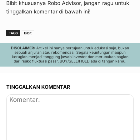
Bibit khususnya Robo Advisor, jangan ragu untuk
tinggalkan komentar di bawah ini!
TAGS
Bibit
DISCLAIMER:
Artikel ini hanya bertujuan untuk edukasi saja, bukan
sebuah anjuran atau rekomendasi. Segala keuntungan maupun
kerugian menjadi tanggung jawab investor dan merupakan bagian
dari risiko fluktuasi pasar. BUY/SELL/HOLD ada di tangan kamu.
TINGGALKAN KOMENTAR