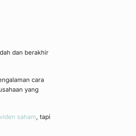
udah dan berakhir
pengalaman cara
rusahaan yang
ividen saham
, tapi