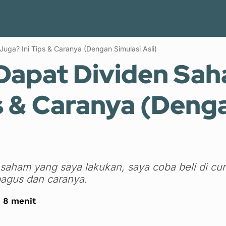
Keuangan Keluarga
Keuangan Pribadi
Blogging
ga? Ini Tips & Caranya (Dengan Simulasi Asli)
Dapat Dividen Sah
s & Caranya (Deng
n saham yang saya lakukan, saya coba beli di c
bagus dan caranya.
:
8
menit