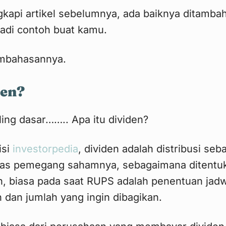
gkapi artikel sebelumnya, ada baiknya ditamba
 jadi contoh buat kamu.
embahasannya.
den?
ling dasar…….. Apa itu dividen?
isi
investorpedia
, dividen adalah distribusi se
las pemegang sahamnya, sebagaimana ditentu
n, biasa pada saat RUPS adalah penentuan jadw
 dan jumlah yang ingin dibagikan.