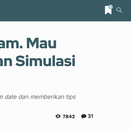
0
Lifestyle
More
am. Mau
an Simulasi
um date dan memberikan tips
31
7842