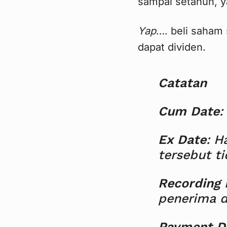
sampai setahun, y
Yap
…. beli saham
dapat dividen.
Catatan
Cum Date
:
Ex Date
: H
tersebut t
Recording 
penerima d
Payment D