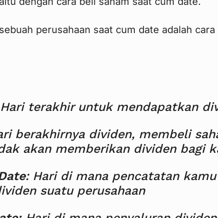
aitu dengan cara beli saham saat cum date.
 sebuah perusahaan saat cum date adalah cara 
 Hari terakhir untuk mendapatkan div
ari berakhirnya dividen, membeli sah
idak akan memberikan dividen bagi 
Date
: Hari di mana pencatatan kamu
ividen suatu perusahaan
ate:
Hari di mana penyaluran dividen