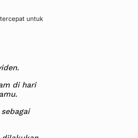
tercepat untuk
iden.
am di hari
kamu.
 sebagai
 dilakukan,