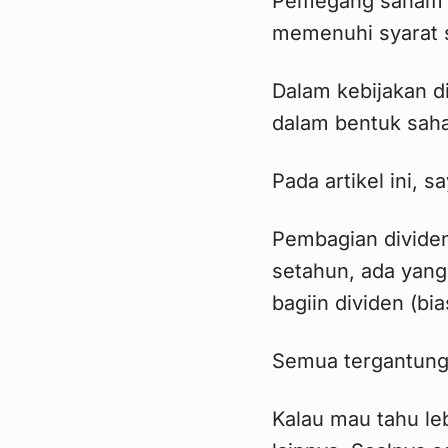
Pemegang saham b
memenuhi syarat s
Dalam kebijakan d
dalam bentuk sah
Pada artikel ini,
Pembagian dividen
setahun, ada yang
bagiin dividen (bi
Semua tergantung 
Kalau mau tahu leb