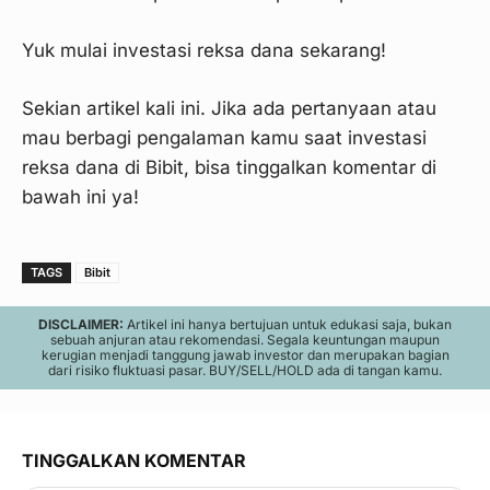
Yuk mulai investasi reksa dana sekarang!
Sekian artikel kali ini. Jika ada pertanyaan atau
mau berbagi pengalaman kamu saat investasi
reksa dana di Bibit, bisa tinggalkan komentar di
bawah ini ya!
Langkah 2
TAGS
Bibit
DISCLAIMER:
Artikel ini hanya bertujuan untuk edukasi saja, bukan
sebuah anjuran atau rekomendasi. Segala keuntungan maupun
kerugian menjadi tanggung jawab investor dan merupakan bagian
dari risiko fluktuasi pasar. BUY/SELL/HOLD ada di tangan kamu.
TINGGALKAN KOMENTAR
Langkah 3