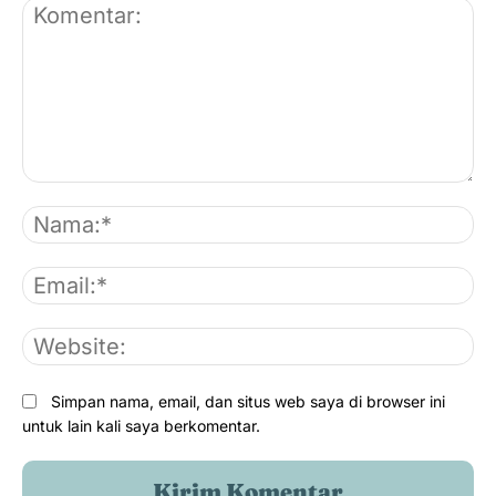
Komentar:
Na
Em
Langkah 4
We
Simpan nama, email, dan situs web saya di browser ini
untuk lain kali saya berkomentar.