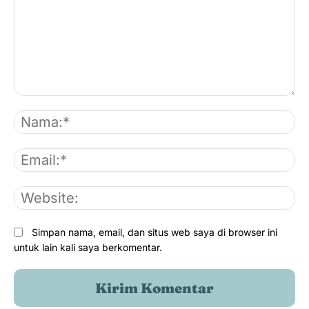
Komentar:
Na
Em
We
Simpan nama, email, dan situs web saya di browser ini
untuk lain kali saya berkomentar.