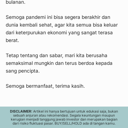
bulanan.
Semoga pandemi ini bisa segera berakhir dan
dunia kembali sehat, agar kita semua bisa keluar
dari keterpurukan ekonomi yang sangat terasa
berat.
Tetap tentang dan sabar, mari kita berusaha
semaksimal mungkin dan terus berdoa kepada
sang pencipta.
Semoga bermanfaat, terima kasih.
DISCLAIMER:
Artikel ini hanya bertujuan untuk edukasi saja, bukan
sebuah anjuran atau rekomendasi. Segala keuntungan maupun
kerugian menjadi tanggung jawab investor dan merupakan bagian
dari risiko fluktuasi pasar. BUY/SELL/HOLD ada di tangan kamu.