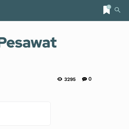
0
Lifestyle
More
 Pesawat
0
3295