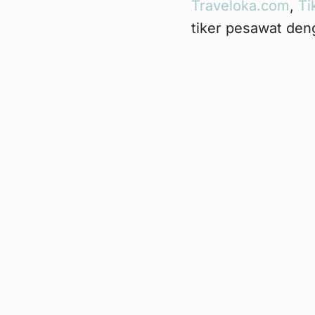
Traveloka.com
,
Ti
tiker pesawat den
Saya tidak memsuk
terlalu mahal wa
Dari simulasi yan
Jakarta – Banda A