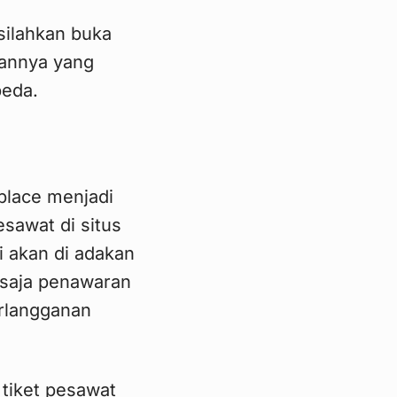
 silahkan buka
gannya yang
beda.
place menjadi
sawat di situs
i akan di adakan
a saja penawaran
erlangganan
 tiket pesawat