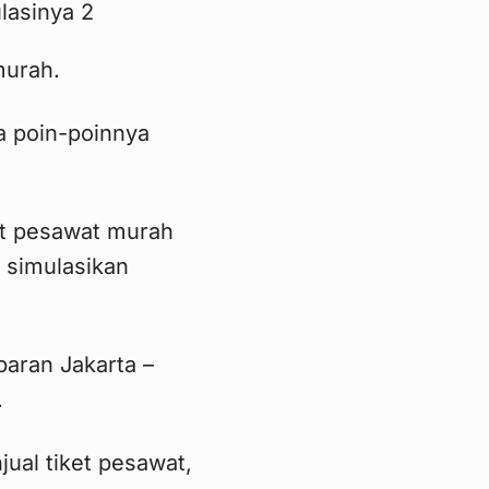
murah.
ma poin-poinnya
et pesawat murah
 simulasikan
aran Jakarta –
.
ual tiket pesawat,