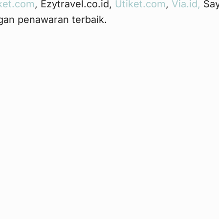
ket.com
, Ezytravel.co.id,
Utiket.com
,
Via.id,
Say
gan penawaran terbaik.
kan Traveloka karena harganya tidak kompetiti
laupun saya masukan voucher “RINDU100”.
g saya lakukan untuk membandingkan harga tik
ceh tanggal 28 Juni 2016 memperlihatkan bahw