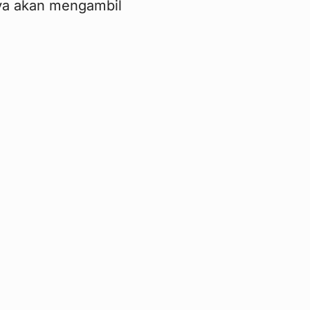
a akan mengambil
f lagi, sudah
et pesawat untuk
a Ezytravel