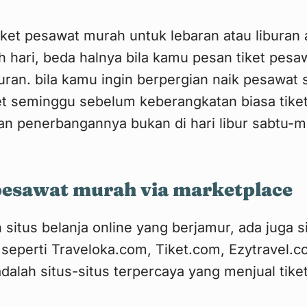
iket pesawat murah untuk lebaran atau liburan 
h hari, beda halnya bila kamu pesan tiket pesa
uran. bila kamu ingin berpergian naik pesawat s
et seminggu sebelum keberangkatan biasa tiketn
n penerbangannya bukan di hari libur sabtu-
 pesawat murah via marketplace
n situs belanja online yang berjamur, ada juga s
seperti Traveloka.com, Tiket.com, Ezytravel.co
dalah situs-situs terpercaya yang menjual tike