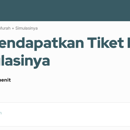
Keuangan Keluarga
Keuangan Pribadi
Blogging
Murah + Simulasinya
endapatkan Tiket
lasinya
enit
n