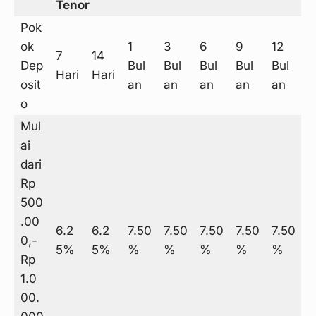
Tenor
Pok
ok
1
3
6
9
12
7
14
Dep
Bul
Bul
Bul
Bul
Bul
Hari
Hari
osit
an
an
an
an
an
o
Mul
ai
dari
Rp
500
.00
6.2
6.2
7.50
7.50
7.50
7.50
7.50
0,-
5%
5%
%
%
%
%
%
Rp
1.0
00.