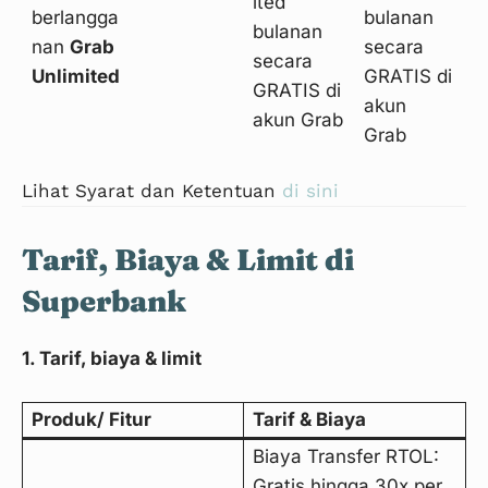
ited
berlangga
bulanan
bulanan
nan
Grab
secara
secara
Unlimited
GRATIS di
GRATIS di
akun
akun Grab
Grab
Lihat Syarat dan Ketentuan
di sini
Tarif, Biaya & Limit di
Superbank
1. Tarif, biaya & limit
Produk/ Fitur
Tarif & Biaya
Biaya Transfer RTOL:
Gratis hingga 30x per