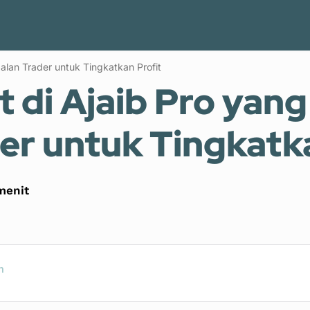
Keuangan Keluarga
Keuangan Pribadi
Blogging
dalan Trader untuk Tingkatkan Profit
t di Ajaib Pro yang
er untuk Tingkatka
enit
n