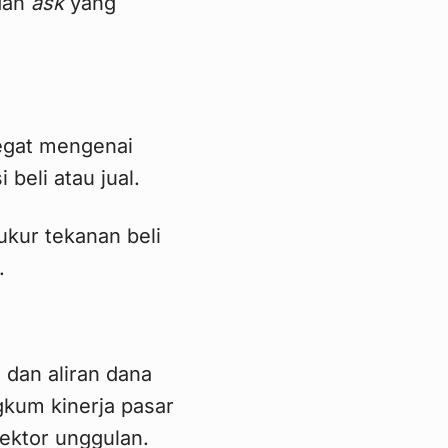
an
ask
yang
regat mengenai
beli atau jual.
ukur tekanan beli
.
 dan aliran dana
gkum kinerja pasar
sektor unggulan.