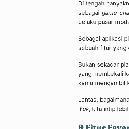
Di tengah banyakny
sebagai
game-cha
pelaku pasar mod
Sebagai aplikasi pi
sebuah fitur yang 
Bukan sekadar plat
yang membekali ka
kamu mengambil ke
Lantas, bagaimana
Yuk
, kita intip le
9 Fitur Favor