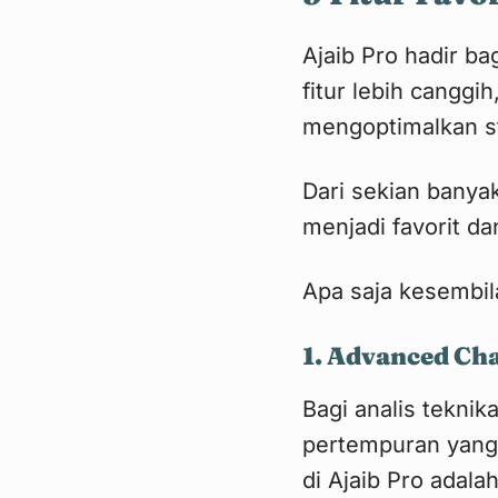
Ajaib Pro hadir b
fitur lebih canggi
mengoptimalkan s
Dari sekian banya
menjadi favorit da
Apa saja kesembila
1. Advanced Ch
Bagi analis teknika
pertempuran yang
di Ajaib Pro adal