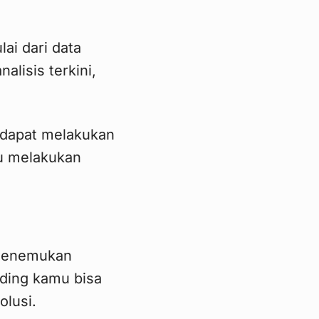
lai dari data
alisis terkini,
r dapat melakukan
u melakukan
, menemukan
ading kamu bisa
olusi.