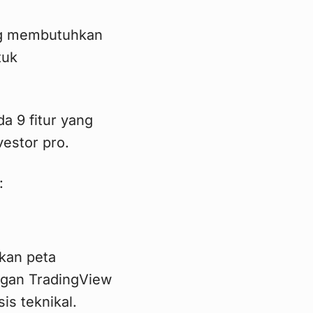
ang membutuhkan
tuk
a 9 fitur yang
vestor pro.
:
kan peta
ngan TradingView
is teknikal.