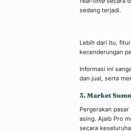
real-time
secara d
sedang terjadi.
Lebih dari itu, f
kecenderungan pel
Informasi ini san
dan jual, serta me
3. Market Sum
Pergerakan pasar s
asing. Ajaib Pro 
secara keseluruha