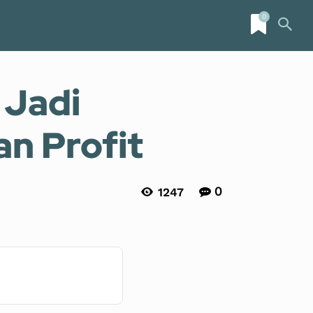
0
Lifestyle
More
 Jadi
n Profit
0
1247