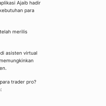
plikasi Ajaib hadir
kebutuhan para
telah merilis
i asisten virtual
, memungkinkan
en.
para trader pro?
: