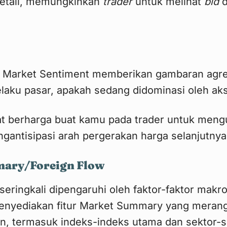
etail, memungkinkan
trader
untuk melihat
bid
d
itur Market Sentiment memberikan gambaran ag
aku pasar, apakah sedang didominasi oleh aksi 
gat berharga buat kamu pada trader untuk meng
ngantisipasi arah pergerakan harga selanjutnya
mary/Foreign Flow
eringkali dipengaruhi oleh faktor-faktor makro
menyediakan fitur Market Summary yang meran
n, termasuk indeks-indeks utama dan sektor-