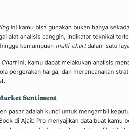
ting
ini kamu bisa gunakan bukan hanya sekada
i alat analisis canggih, indikator teknikal ter
f, hingga kemampuan
multi-chart
dalam satu lay
 Chart
ini, kamu dapat melakukan analisis men
pola pergerakan harga, dan merencanakan stra
t.
Market Sentiment
n pasar adalah kunci untuk mengambil keput
 Book di Ajaib Pro menyajikan data buat kamu b