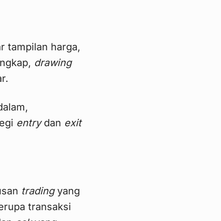
r tampilan harga,
lengkap,
drawing
ar.
dalam,
tegi
entry
dan
exit
usan
trading
yang
erupa transaksi