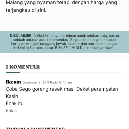
Malang yang nyaman tetapi dengan harga yang
terjangkau di sini.
DISCLAIMER:
Artikel ini hanya bertujuan untuk edukasi saja, bukan
sebuah anjuran atau rekomendasi. Segala keuntungan maupun
kerugian menjadi tanggung jawab investor dan merupakan bagian
dari risiko fluktuasi pasar. BUY/SELL/HOLD ada di tangan kamu.
1 KOMENTAR
Ikrom
Desember 3, 2017 Pada 12:46 am
Coba Sego goreng resek mas, Deket perempatan
Kasin
Enak itu
Balas