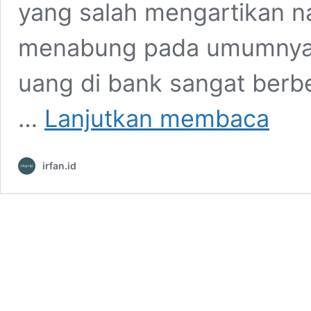
yang salah mengartikan n
menabung pada umumnya 
uang di bank sangat ber
Simulasi
…
Lanjutkan membaca
Asli
“Yuk
Nabung
irfan.id
Saham”,
Lengkap
Dengan
Laporan
Bulanan