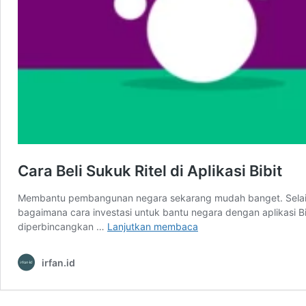
Cara Beli Sukuk Ritel di Aplikasi Bibit
Membantu pembangunan negara sekarang mudah banget. Selain den
bagaimana cara investasi untuk bantu negara dengan aplikasi Bi
Cara
diperbincangkan …
Lanjutkan membaca
Beli
Sukuk
irfan.id
Ritel
di
Aplikasi