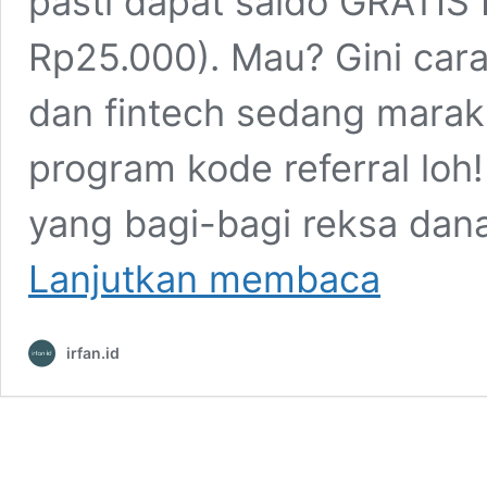
pasti dapat saldo GRATIS
Rp25.000). Mau? Gini cara
dan fintech sedang marak 
program kode referral loh!
yang bagi-bagi reksa dana
Kode
Lanjutkan membaca
Referral
Bank
Jago
irfan.id
2026:
Buka
Rekening,
Gratis
Saldo
Rp50.000